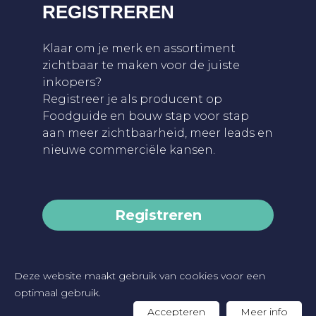
REGISTREREN
Klaar om je merk en assortiment
zichtbaar te maken voor de juiste
inkopers?
Registreer je als producent op
Foodguide en bouw stap voor stap
aan meer zichtbaarheid, meer leads en
nieuwe commerciële kansen.
Registreren
Deze website maakt gebruik van cookies voor een
2026 FOODGUIDE -
Privacybeleid
-
optimaal gebruik.
Cookieverklaring
-
Website by Artex
Accepteren
Meer info