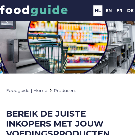
NL
EN
FR
DE
Foodguide | Home
Producent
BEREIK DE JUISTE
INKOPERS MET JOUW
VOEDINGSPRODUCTEN