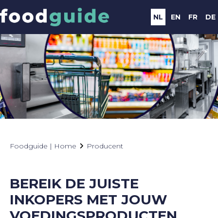
NL
EN
FR
DE
Foodguide | Home
Producent
BEREIK DE JUISTE
INKOPERS MET JOUW
VOEDINGSPRODUCTEN