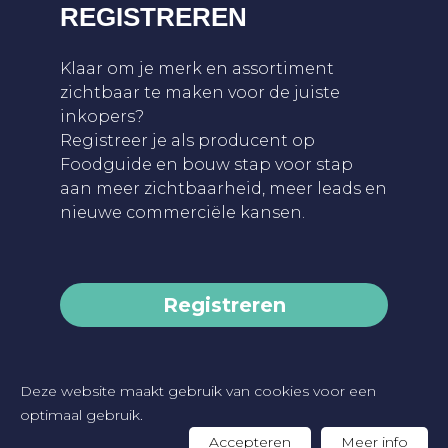
REGISTREREN
Klaar om je merk en assortiment
zichtbaar te maken voor de juiste
inkopers?
Registreer je als producent op
Foodguide en bouw stap voor stap
aan meer zichtbaarheid, meer leads en
nieuwe commerciële kansen.
Registreren
Deze website maakt gebruik van cookies voor een
2026 FOODGUIDE -
Privacybeleid
-
optimaal gebruik.
Cookieverklaring
-
Website by Artex
Accepteren
Meer info