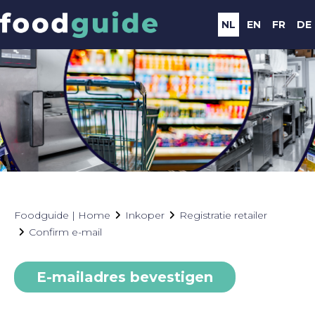
NL
EN
FR
DE
Foodguide | Home
Inkoper
Registratie retailer
Confirm e-mail
E-mailadres bevestigen