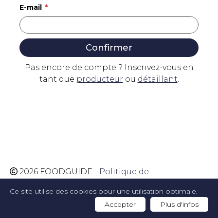
E-mail
Confirmer
Pas encore de compte ? Inscrivez-vous en
tant que
producteur
ou
détaillant
.
2026 FOODGUIDE -
Politique de
confidentialité
-
Politique de cookies
-
Website
Ce site utilise des cookies pour une utilisation optimale.
by Artex
Accepter
Plus d'infos