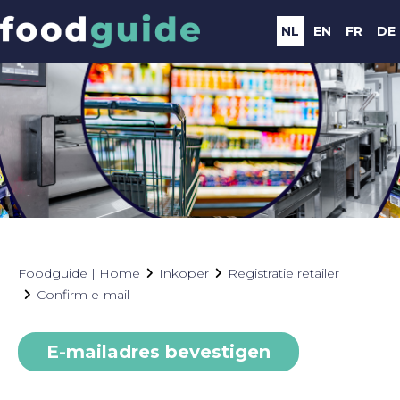
NL
EN
FR
DE
Foodguide | Home
Inkoper
Registratie retailer
Confirm e-mail
E-mailadres bevestigen