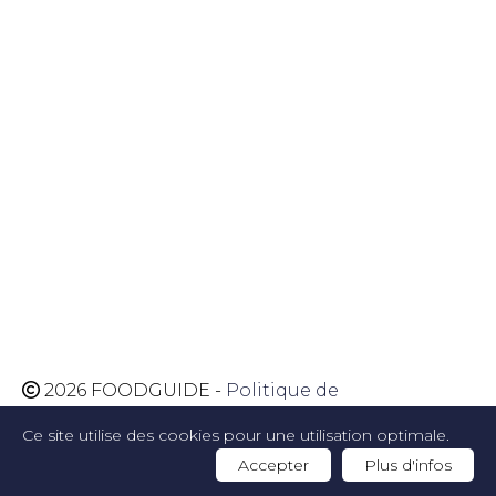
2026 FOODGUIDE -
Politique de
confidentialité
-
Politique de cookies
-
Website
Ce site utilise des cookies pour une utilisation optimale.
by Artex
Accepter
Plus d'infos