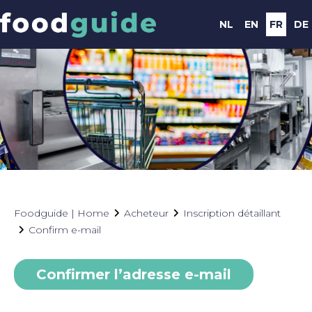
NL
EN
FR
DE
Foodguide | Home
Acheteur
Inscription détaillant
Confirm e-mail
Confirmer l’adresse e-mail